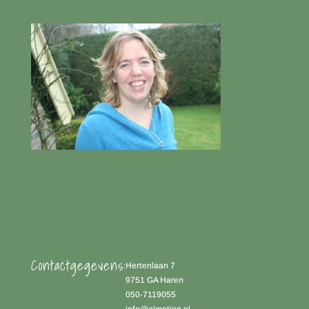
Contactgegevens:
Hertenlaan 7
9751 GA Haren
050-7119055
info@elmotion.nl