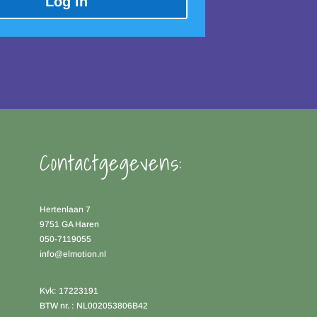
Log in
Contactgegevens:
Hertenlaan 7
9751 GA Haren
050-7119055
info@elmotion.nl
Kvk: 17223191
BTW nr. : NL002053806B42